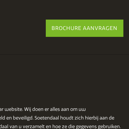
BROCHURE AANVRAGEN
ar website. Wij doen er alles aan om uw
en beveiligd. Soetendaal houdt zich hierbij aan de
daal van u verzamelt en hoe ze die gegevens gebruiken.